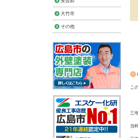
安芸郡
大竹市
その他
こ
三
当