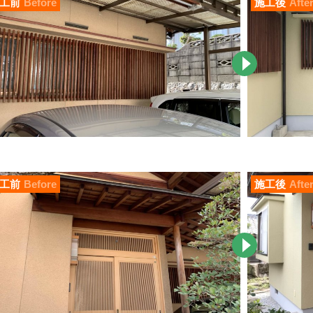
工前
Before
施工後
Afte
工前
Before
施工後
Afte