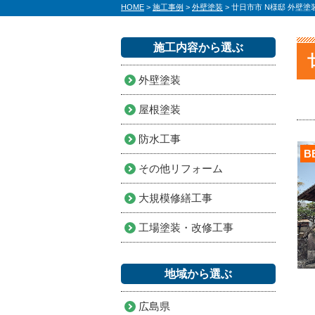
HOME
>
施工事例
>
外壁塗装
>
廿日市市 N様邸 外壁塗
施工内容から選ぶ
外壁塗装
屋根塗装
防水工事
B
その他リフォーム
大規模修繕工事
工場塗装・改修工事
地域から選ぶ
広島県