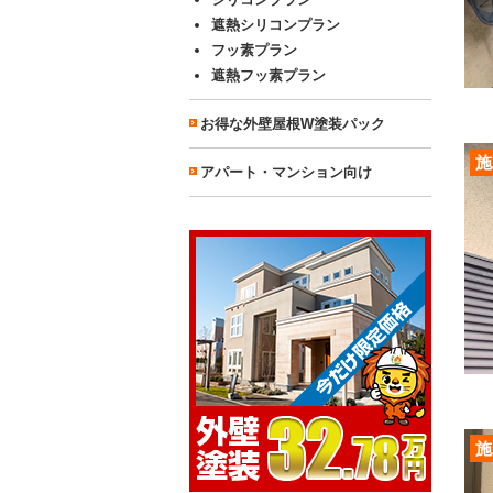
遮熱シリコンプラン
フッ素プラン
遮熱フッ素プラン
お得な外壁屋根W塗装パック
施
アパート・マンション向け
施