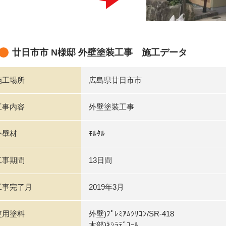
廿日市市 N様邸 外壁塗装工事 施工データ
施工場所
広島県廿日市市
工事内容
外壁塗装工事
外壁材
ﾓﾙﾀﾙ
工事期間
13日間
工事完了月
2019年3月
使用塗料
外壁)ﾌﾟﾚﾐｱﾑｼﾘｺﾝ/SR-418
木部)ｷｼﾗﾃﾞｺｰﾙ