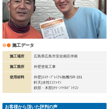
施工データ
施工場所
広島県広島市安佐南区伴南
施工箇所
外壁塗装工事
使用材料
外壁)ｴｽｹｰﾌﾟﾚﾐｱﾑ無機/SR-161
軒天)水性ｴｺﾌｧｲﾝ
鉄部・木部)ｸﾘｰﾝﾏｲﾙﾄﾞｼﾘｺﾝ
お客様から頂いた評判の声