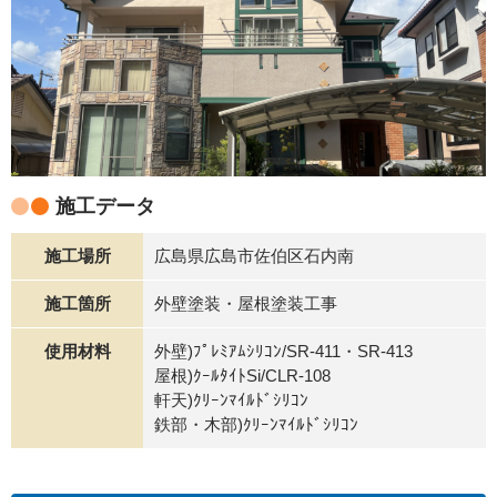
施工データ
施工場所
広島県広島市佐伯区石内南
施工箇所
外壁塗装・屋根塗装工事
使用材料
外壁)ﾌﾟﾚﾐｱﾑｼﾘｺﾝ/SR-411・SR-413
屋根)ｸｰﾙﾀｲﾄSi/CLR-108
軒天)ｸﾘｰﾝﾏｲﾙﾄﾞｼﾘｺﾝ
鉄部・木部)ｸﾘｰﾝﾏｲﾙﾄﾞｼﾘｺﾝ