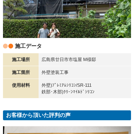
施工データ
施工場所
広島県廿日市市塩屋 M様邸
施工箇所
外壁塗装工事
使用材料
外壁)ﾌﾟﾚﾐｱﾑｼﾘｺﾝ/SR-111
鉄部･木部)ｸﾘｰﾝﾏｲﾙﾄﾞｼﾘｺﾝ
お客様から頂いた評判の声