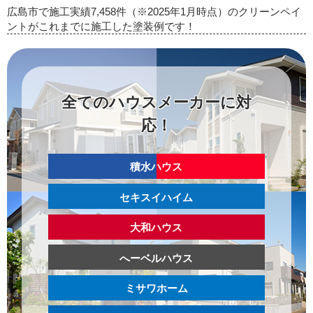
広島市で施工実績7,458件（※2025年1月時点）のクリーンペイ
ントがこれまでに施工した塗装例です！
全てのハウスメーカーに対
応！
積水ハウス
セキスイハイム
大和ハウス
へーベルハウス
ミサワホーム