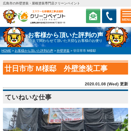
広島市の外壁塗装・屋根塗装専門店クリーンペイント
MEN
お客様から頂いた評判の声
今まで関わらせて頂いた大切なお客様のお便り
HOME
>
お客様から頂いた評判の声
>
外壁塗装
>
廿日市市 M様邸
廿日市市 M様邸 外壁塗装工事
2020.01.08 (Wed) 更新
ていねいな仕事