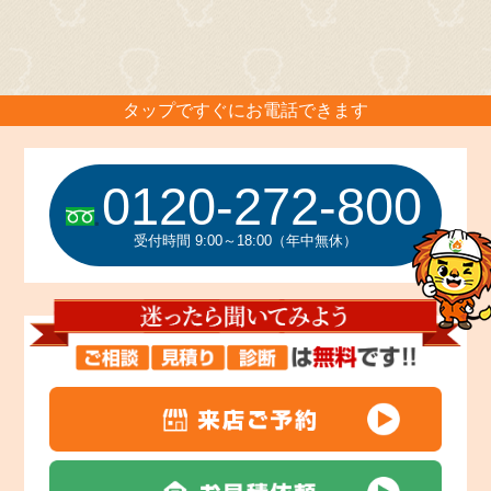
し
て
く
だ
タップですぐにお電話できます
さ
い。
0120-272-800
受付時間 9:00～18:00（年中無休）