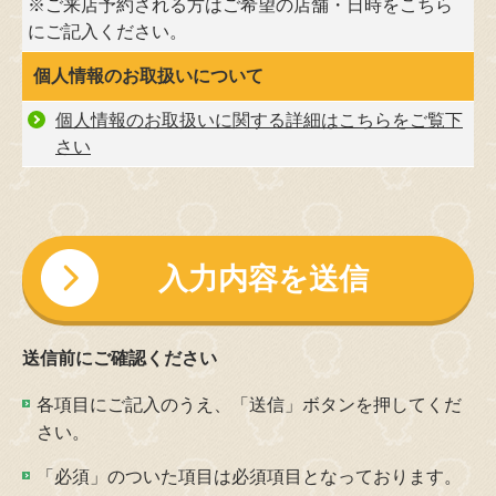
※ご来店予約される方はご希望の店舗・日時をこちら
にご記入ください。
個人情報のお取扱いについて
個人情報のお取扱いに関する詳細はこちらをご覧下
さい
こ
の
フ
ィ
ー
送信前にご確認ください
ル
ド
各項目にご記入のうえ、「送信」ボタンを押してくだ
は
さい。
空
「必須」のついた項目は必須項目となっております。
の