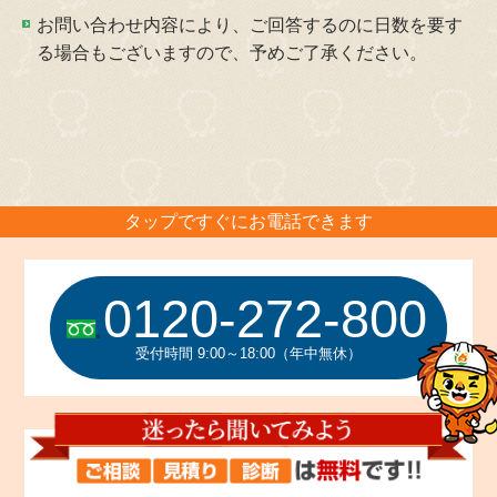
ま
お問い合わせ内容により、ご回答するのに日数を要す
ま
る場合もございますので、予めご了承ください。
に
し
て
く
だ
タップですぐにお電話できます
さ
い。
0120-272-800
受付時間 9:00～18:00（年中無休）