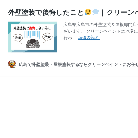
外壁塗装で後悔したこと
❘ クリーン
広島県広島市の外壁塗装＆屋根専門店
ざいます。 クリーンペイントは地場
外
行わ …
続きを読む
壁
塗
装
で
広島で外壁塗装・屋根塗装するならクリーンペイントにお任
後
悔
し
た
こ
と
❘
ク
リ